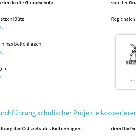
rten in die Grundschule
von der Gr
atzen Klütz
Regionalen 
...
innings Boltenhagen
...
gen
...
urchführung schulischer Projekte kooperieren
ltung des Ostseebades Boltenhagen.
dem Dorfho