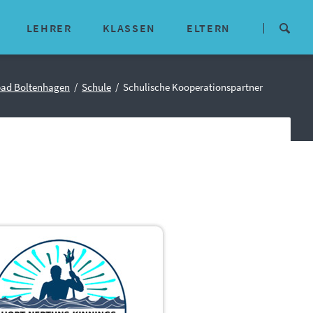
Navigation
überspringen
LEHRER
KLASSEN
ELTERN
isches
Lehrerteam
Aktuelle Infos
bad Boltenhagen
Schule
Schulische Kooperationspartner
E-Mail-Adressen
Termine
Kommunikationswege
Mitwirkungsgremien
Downloads
ne Konzepte
Schulförderverein
arbeit