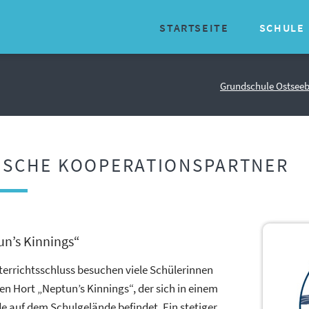
STARTSEITE
SCHULE
Organisator
Grundschule Ostsee
Über uns
Geschichte
ISCHE KOOPERATIONSPARTNER
Traditionen
Schulinter
Schulsozial
un’s Kinnings“
rrichtsschluss besuchen viele Schülerinnen
en Hort „Neptun’s Kinnings“, der sich in einem
auf dem Schulgelände befindet. Ein stetiger