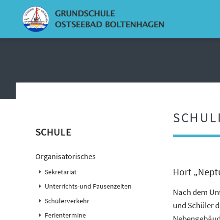
SCHUL
Navigation
SCHULE
überspringen
Organisatorisches
Hort „Nept
Sekretariat
Unterrichts-und Pausenzeiten
Nach dem Unte
Schülerverkehr
und Schüler d
Ferientermine
Nebengebäude 