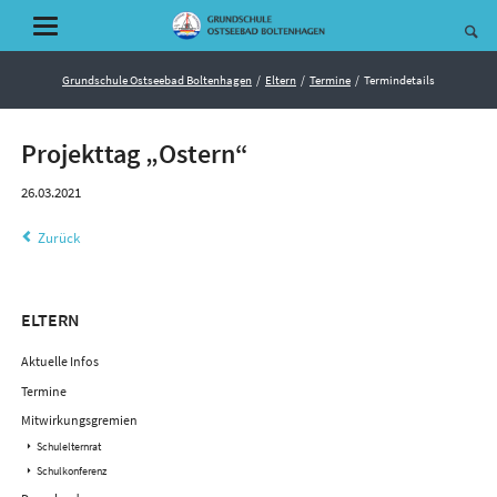
Grundschule Ostseebad Boltenhagen
Eltern
Termine
Termindetails
Projekttag „Ostern“
26.03.2021
Zurück
Navigation
ELTERN
überspringen
Aktuelle Infos
Termine
Mitwirkungsgremien
Schulelternrat
Schulkonferenz