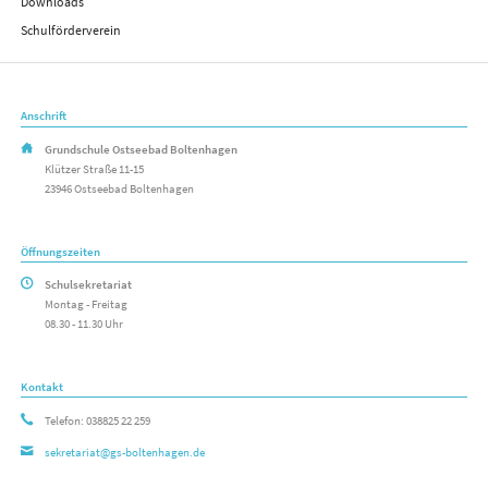
Downloads
Schulförderverein
Anschrift
Grundschule Ostseebad Boltenhagen
Klützer Straße 11-15
23946 Ostseebad Boltenhagen
Öffnungszeiten
Schulsekretariat
Montag - Freitag
08.30 - 11.30 Uhr
Kontakt
Telefon: 038825 22 259
sekretariat@gs-boltenhagen.de