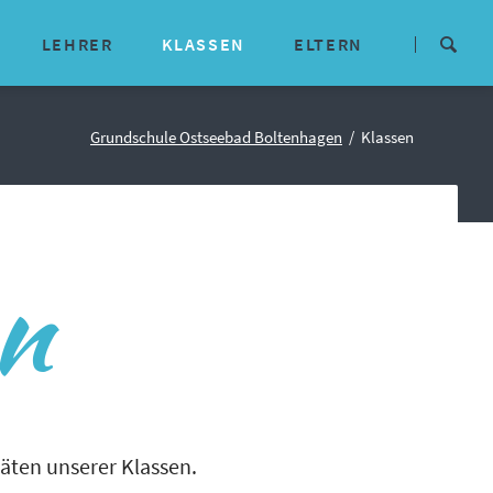
Navigation
überspringen
LEHRER
KLASSEN
ELTERN
isches
Lehrerteam
Aktuelle Infos
Grundschule Ostseebad Boltenhagen
Klassen
E-Mail-Adressen
Termine
Kommunikationswege
Mitwirkungsgremien
en
Downloads
ne Konzepte
Schulförderverein
arbeit
Kooperationspartner
täten unserer Klassen.