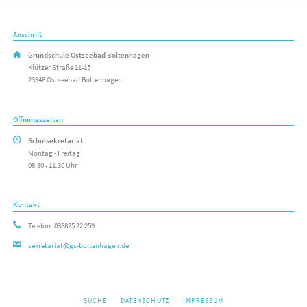
Anschrift
Grundschule Ostseebad Boltenhagen
Klützer Straße 11-15
23946 Ostseebad Boltenhagen
Öffnungszeiten
Schulsekretariat
Montag - Freitag
08.30 - 11.30 Uhr
Kontakt
Telefon: 038825 22 259
sekretariat@gs-boltenhagen.de
NAVIGATION
SUCHE
DATENSCHUTZ
IMPRESSUM